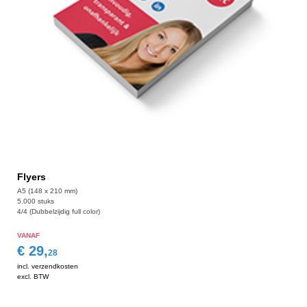
Flyers
A5 (148 x 210 mm)
5.000 stuks
4/4 (Dubbelzijdig full color)
VANAF
€ 29,
28
incl. verzendkosten
excl. BTW