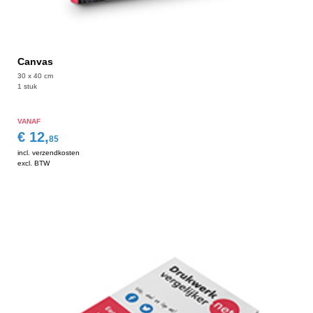
Canvas
30 x 40 cm
1 stuk
VANAF
€ 12,
85
incl. verzendkosten
excl. BTW