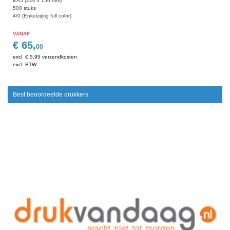
EA5 (220 x 156 mm)
500 stuks
4/0 (Enkelzijdig full color)
VANAF
€ 65,
00
excl. € 5,95 verzendkosten
excl. BTW
Best beoordeelde drukkers